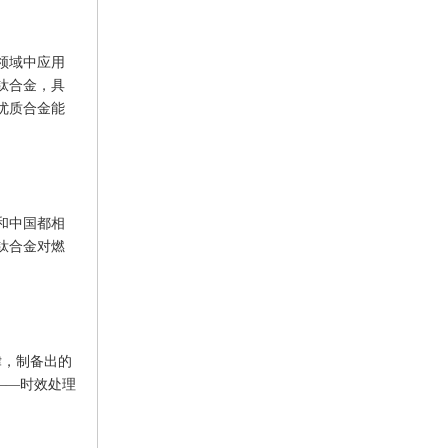
领域中应用
钛合金，具
优质合金能
和中国都相
钛合金对燃
律，制备出的
——时效处理