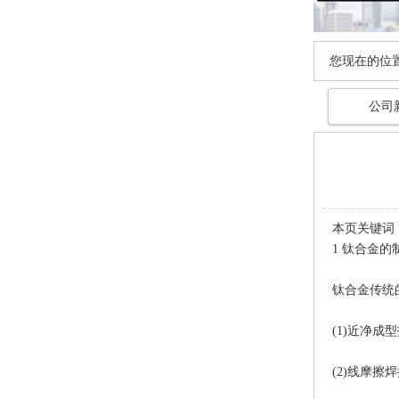
您现在的位
公司
本页关键词
1 钛合金的
钛合金传统
(1)近净成型
(2)线摩擦焊