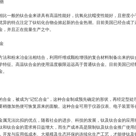
合物
相比一般的钛合金来讲具有高温性能好，抗氧化抗蠕变性能好，且密度小
优异的特点注定了钛铝化合物会掀起新的合金热潮。目前美国已经合成了
金，并且正在批量生产之中。
合金
方法和粉末冶金法相结合，利用纤维或颗粒增强的复合材料制备出来的钛
学特征。高温钛合金的使用温度极限远远高于普通钛合金。目前美国已经
金。
的合金，被成为“记忆合金”，这种合金制成预先确定的形状，再经定型处
要稍微加热便可恢复原来的面貌。这种合金可用于仪器仪表、电子装置等
金属无法比拟的优点，随着社会的进步、科技的发展，钛及钛合金的应用
钛和钛合金的需求将日益增大，而生产成本高是限制钛及钛合金推广使用
，开发与应用低成本、大规模及生态环保的连续化生产工艺，才能使钛及