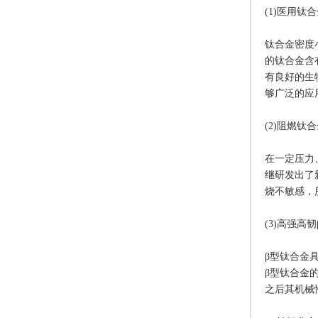
(1)医用钛
钛合金密度
的钛合金含
有良好的生
够广泛的应
(2)阻燃钛
在一定压力
继研发出了
烧不敏感，
(3)高强高韧
β型钛合金
β型钛合金
之后其机械