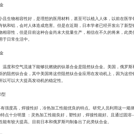
合金
小且生物相容性好，是理想的医用材料，甚至可以植入人体，以前在医学
有钒和铝，会对人体造成危害。但是在近期，日本学者已经开发出了新型
物相容性，但是目前这种合金尚未大批量生产，相信在不久的将来，此类
用于日常生活中。
合金
、温度和空气流速下能够抗燃烧的钛基合金是阻然钛合金。美国，俄罗斯
新的阻然钛合金，其中美国将这些阻然钛合金应用在发动机上，因为这些
所以可以大大提高发动机的稳定性。
β型
具有强度高，焊接性好，冷热加工性能优良的特点。研究人员利用这一规
的特点十分明显 ：灵热加工性能良好，塑性好，焊接性能好。且通过固溶
性能有较大提高。目前日本和俄罗斯均制备出了此类钛合金。